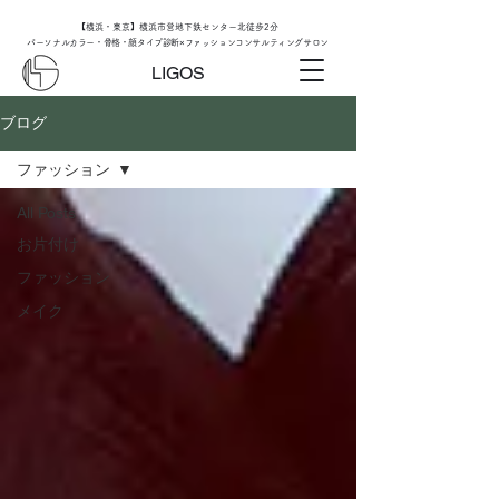
【横浜・東京】横浜市営地下鉄センター北徒歩2分
パーソナルカラー・骨格・顔タイプ診断×ファッションコンサルティングサロン
LIGOS
ブログ
ファッション
All Posts
お片付け
ファッション
メイク