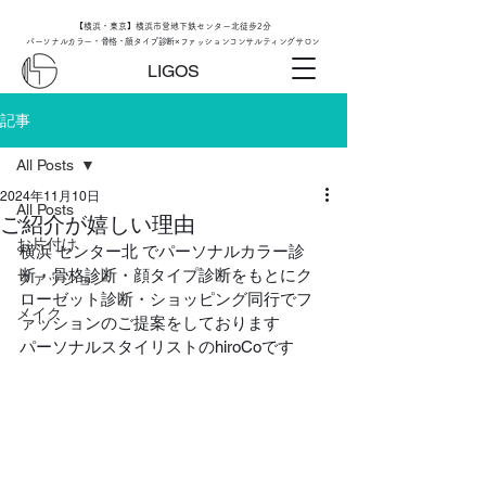
【横浜・東京】横浜市営地下鉄センター北徒歩2分
パーソナルカラー・骨格・顔タイプ診断×ファッションコンサルティングサロン
LIGOS
記事
All Posts
2024年11月10日
All Posts
ご紹介が嬉しい理由
お片付け
横浜 センター北 でパーソナルカラー診
断・骨格診断・顔タイプ診断をもとにク
ファッション
ローゼット診断・ショッピング同行でフ
メイク
ァッションのご提案をしております
パーソナルスタイリストのhiroCoです