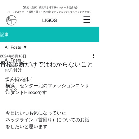
【横浜・東京】横浜市営地下鉄センター北徒歩2分
パーソナルカラー・骨格・顔タイプ診断×ファッションコンサルティングサロン
LIGOS
記事
All Posts
2024年6月18日
All Posts
骨格診断だけではわからないこと
お片付け
こんにちは！
ファッション
横浜、センター北のファッションコンサ
メイク
ルタントHirocoです
今日はいつも気になっていた
ネックライン（首回り）についてのお話
をしたいと思います