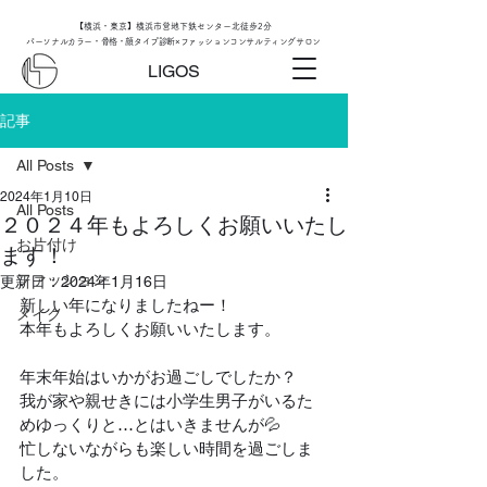
【横浜・東京】横浜市営地下鉄センター北徒歩2分
パーソナルカラー・骨格・顔タイプ診断×ファッションコンサルティングサロン
LIGOS
記事
All Posts
2024年1月10日
All Posts
２０２４年もよろしくお願いいたし
お片付け
ます！
ファッション
更新日：
2024年1月16日
新しい年になりましたねー！
メイク
本年もよろしくお願いいたします。
年末年始はいかがお過ごしでしたか？
我が家や親せきには小学生男子がいるた
めゆっくりと…とはいきませんが💦
忙しないながらも楽しい時間を過ごしま
した。